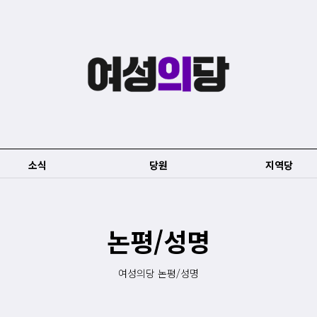
소식
당원
지역당
논평/성명
여성의당 논평/성명