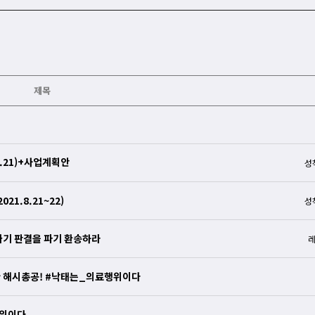
제목
.21)+사업계획안
성
1.8.21~22)
성
기 판결을 파기 환송하라
한 해시총공! #낙태는_의료행위이다
위이다.