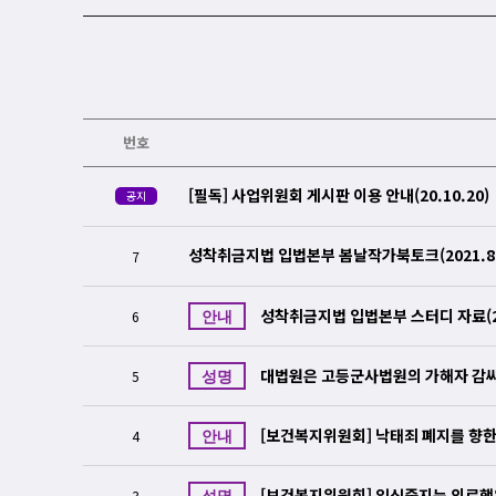
번호
[필독] 사업위원회 게시판 이용 안내(20.10.20)
공지
성착취금지법 입법본부 봄날작가북토크(2021.8
7
성착취금지법 입법본부 스터디 자료(202
6
안내
대법원은 고등군사법원의 가해자 감싸
5
성명
[보건복지위원회] 낙태죄 폐지를 향
4
안내
[보건복지위원회] 임신중지는 의료행
3