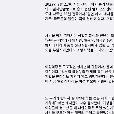
2023년 7월 21일, 서울 신림역에서 흉기 
의 특별치안활동으로 흉기 관련 범죄 227건이
도에 따르면 11일 전국에서 '살인 예고' 게시
지금, 국민들의 불안이 극에 달하고 있다. 그리
사건을 막기 위해서는 정확한 분석과 진단이 필
"신림동 지역에서 외지인, 일용직, 외국인 등
범죄에 대하여 중증 정신질환자에게 입원 및 
도를 부활시키겠다라고 방지책들이 나오고 있으나
여성의당은 구조적인 성차별의 관점에서, 젠더 
결산이다. '칼부림 테러’, 즉 현재의 흉기 난
처벌을 받더라도 개의치 않고 범행하겠다는 인셀
어 지금 일련의 테러는 여성 혐오에 기반해 있음
또 우리가 반드시 살펴봐야 하는 것은 사회의 
기하네" 라는 게시글이 다수 올라왔다. 여성들
여성들이 경고했을 때 대한민국은 무얼 했던가?
사건을 구조가 아닌 개인의 문제로 묵인했다. 