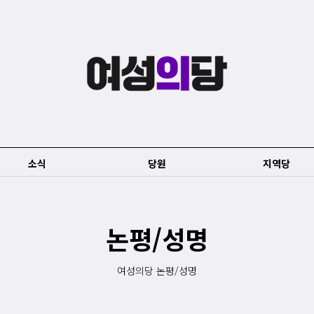
소식
당원
지역당
논평/성명
여성의당 논평/성명