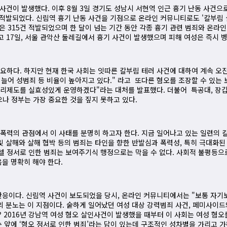
난동 사건이 발생했다. 이후 8월 3일 경기도 성남시 서현역 인근 흉기 난동 사건
 적발되었다. 신림역 흉기 난동 사건을 기점으로 온라인 커뮤니티로도 '칼부림 
물은 315건 적발되었으며 한 달이 넘는 기간 동안 각종 흉기 관련 범죄와 온라인
고 17일, 서울 관악산 둘레길에서 흉기 사건이 발생했으며 피해 여성은 즉시 
요하다. 하지만 현재 한국 사회는 잇따른 칼부림 테러 사건에 대하여 계속 오
이 늘어 성범죄 등 비율이 높아지고 있다." 라고 또다른 혐오를 조장할 수 있
격리제도를 실효성있게 운영하겠다"라는 대처를 발표했다. 더불어 특공대, 장갑
 정부는 가장 중요한 것을 짚지 못하고 있다.
폭력의 관점에서 이 사태를 분명히 하고자 한다. 지금 일어나고 있는 일련의 
동 및 살해와 살해 협박 등의 범죄는 타인을 향한 반발심과 폭력성, 특히 극대화된
 정서로 인한 범죄는 보여주기식 행정으로는 막을 수 없다. 사회적 불평등으로
을 명확히 해야 한다.
반응이다. 신림역 사건이 보도되었을 당시, 온라인 커뮤니티에서는 "보통 자기
의 분노는 이 지점이다. 숱하게 일어났던 여성 대상 강력범죄 사건, 페미사이드
 2016년 강남역 여성 혐오 살인사건이 발생했을 때부터 이 사회는 여성 혐오
눈 앞에 ‘혐오 정서로 인한 범죄’라는 답이 있는데 구조적인 성차별을 가리고 