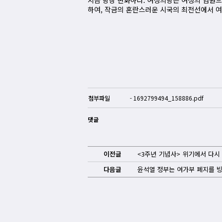
지금 당장 변화하라. 여성의당은 여성의 염원으
하여, 작금의 혼란스러운 시국의 최전선에서 여
첨부파일
1692799494_158886.pdf
댓글
이전글
<3주년 기념사> 위기에서 다시
다음글
윤석열 정부는 여가부 폐지를 빙