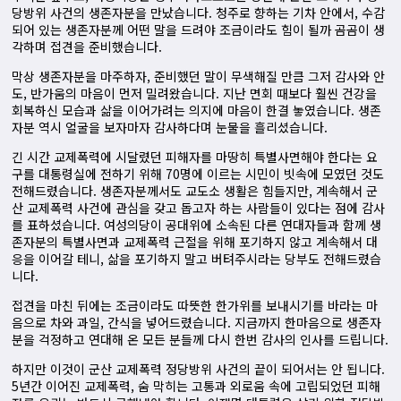
당방위 사건의 생존자분을 만났습니다. 청주로 향하는 기차 안에서, 수감
되어 있는 생존자분께 어떤 말을 드려야 조금이라도 힘이 될까 곰곰이 생
각하며 접견을 준비했습니다.
막상 생존자분을 마주하자, 준비했던 말이 무색해질 만큼 그저 감사와 안
도, 반가움의 마음이 먼저 밀려왔습니다. 지난 면회 때보다 훨씬 건강을
회복하신 모습과 삶을 이어가려는 의지에 마음이 한결 놓였습니다. 생존
자분 역시 얼굴을 보자마자 감사하다며 눈물을 흘리셨습니다.
긴 시간 교제폭력에 시달렸던 피해자를 마땅히 특별사면해야 한다는 요
구를 대통령실에 전하기 위해 70명에 이르는 시민이 빗속에 모였던 것도
전해드렸습니다. 생존자분께서도 교도소 생활은 힘들지만, 계속해서 군
산 교제폭력 사건에 관심을 갖고 돕고자 하는 사람들이 있다는 점에 감사
를 표하셨습니다. 여성의당이 공대위에 소속된 다른 연대자들과 함께 생
존자분의 특별사면과 교제폭력 근절을 위해 포기하지 않고 계속해서 대
응을 이어갈 테니, 삶을 포기하지 말고 버텨주시라는 당부도 전해드렸습
니다.
접견을 마친 뒤에는 조금이라도 따뜻한 한가위를 보내시기를 바라는 마
음으로 차와 과일, 간식을 넣어드렸습니다. 지금까지 한마음으로 생존자
분을 걱정하고 연대해 온 모든 분들께 다시 한번 감사의 인사를 드립니다.
하지만 이것이 군산 교제폭력 정당방위 사건의 끝이 되어서는 안 됩니다.
5년간 이어진 교제폭력, 숨 막히는 고통과 외로움 속에 고립되었던 피해