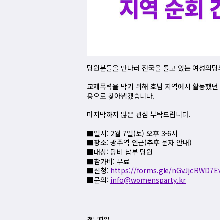
당원분들을 만나러 전국을 돌고 있는 여성의당의
교제폭력을 막기 위해 호남 지역에서 활동했던 
용으로 찾아뵙겠습니다.
마지막까지 많은 관심 부탁드립니다.
■일시: 2월 7일(토) 오후 3-6시
■장소: 광주역 인근(추후 문자 안내)
■대상: 당비 납부 당원
■참가비: 무료
■신청:
https://forms.gle/nGvJjoRWD7
■문의:
info@womensparty.kr
첨부파일