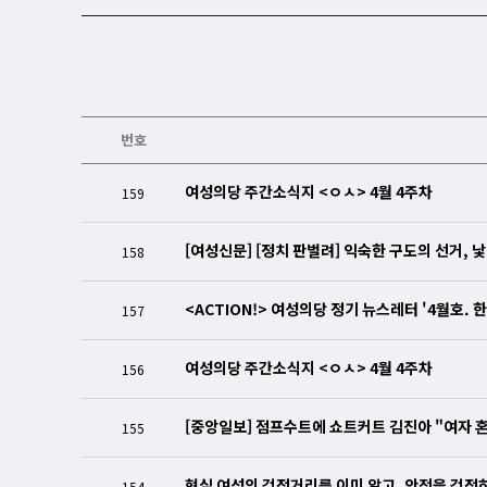
번호
여성의당 주간소식지 <ㅇㅅ> 4월 4주차
159
[여성신문] [정치 판벌려] 익숙한 구도의 선거, 
158
<ACTION!> 여성의당 정기 뉴스레터 '4월호. 
157
여성의당 주간소식지 <ㅇㅅ> 4월 4주차
156
[중앙일보] 점프수트에 쇼트커트 김진아 "여자 혼
155
현실 여성의 걱정거리를 이미 알고, 안전을 걱정
154