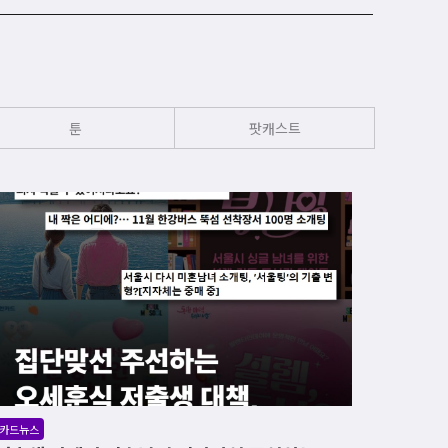
툰
팟캐스트
카드뉴스